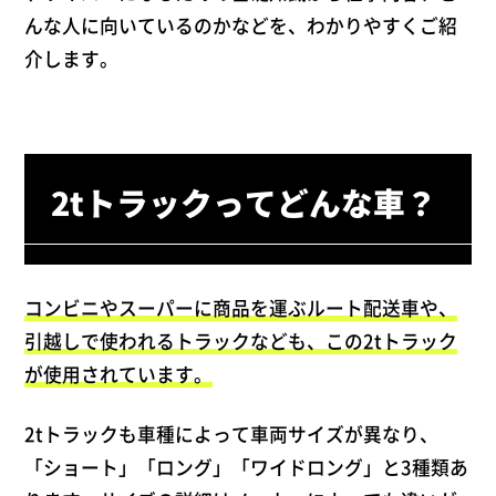
高卒でトラック運転手になるのはアリ？キャ
んな人に向いているのかなどを、わかりやすくご紹
リアの実態を調査
介します。
中型トラック（4t）ドライバーの平均年収は
いくら？仕事内容別の違いと給料アップのコ
ツを解説
中型トラック（4t）ドライバーはきつい？デ
2tトラックってどんな車？
ータで見る走行距離や仕事内容、後悔しない
会社選びを解説
コンビニやスーパーに商品を運ぶルート配送車や、
引越しで使われるトラックなども、この2tトラック
が使用されています。
2tトラックも車種によって車両サイズが異なり、
「ショート」「ロング」「ワイドロング」と3種類あ